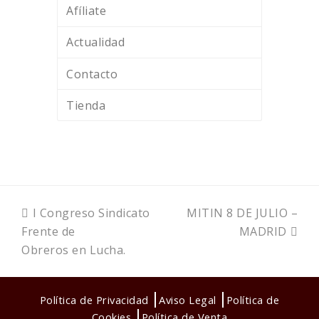
Afíliate
Actualidad
Contacto
Tienda
previous
next
I Congreso Sindicato
MITIN 8 DE JULIO –
post:
post:
Frente de
MADRID
Obreros en Lucha.
Política de Privacidad
Aviso Legal
Política de
Cookies
Política de Venta