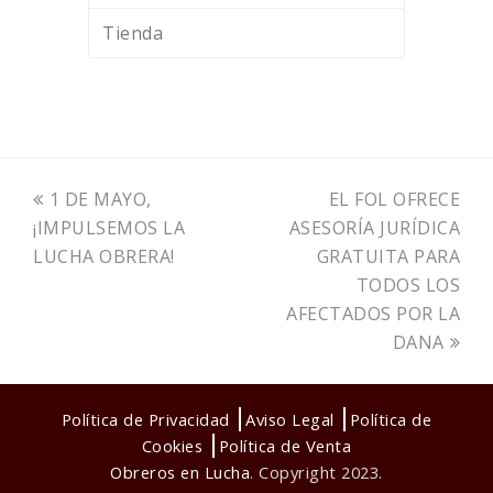
Tienda
previous
next
1 DE MAYO,
EL FOL OFRECE
post:
post:
¡IMPULSEMOS LA
ASESORÍA JURÍDICA
LUCHA OBRERA!
GRATUITA PARA
TODOS LOS
AFECTADOS POR LA
DANA
Política de Privacidad
Aviso Legal
Política de
Cookies
Política de Venta
Obreros en Lucha
. Copyright 2023.