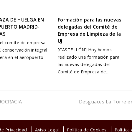
ZA DE HUELGA EN
Formación para las nuevas
PUERTO MADRID-
delegadas del Comité de
AS
Empresa de Limpieza de la
UJI
el comité de empresa
[CASTELLÓN] Hoy hemos
 conservación integral
realizado una formación para
era en el aeropuerto
las nuevas delegadas del
Comité de Empresa de…
next
ROCRACIA
Desguaces La Torre en
post:
 de Privacidad
Aviso Legal
Política de Cookies
Política