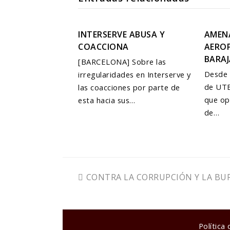
INTERSERVE ABUSA Y
AMENA
COACCIONA
AERO
BARAJ
[BARCELONA] Sobre las
Desde 
irregularidades en Interserve y
de UTE
las coacciones por parte de
que op
esta hacia sus…
de…
previous
CONTRA LA CORRUPCIÓN Y LA BU
post:
Política