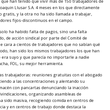
d que han tenido que vivir más de 150 trabajadores de
Joaquin Llusar S.A. 4 meses en los que directamente
o gratis, y la otra no ha sido llamada a trabajar,
adores fijos-discontinuos en el campo.
solo ha habido falta de pagos, sino una falta
o, de acción sindical por parte del Comité de
 cara a cientos de trabajadores que no sabían qué
 todo, han sido los mismos trabajadores los que han
e era suyo y que parecía no importarle a nadie
ucha, FOL, su mejor herramienta.
as trabajadoras: reuniones gratuitas con el abogado
stiendo a las concentraciones y alentando su
almacén con pancartas denunciando la inacción
reivindicaciones, organizando asambleas de
ha sido masiva, recogiendo comida en centros de
cia y en centros de trabajo donde destaca la