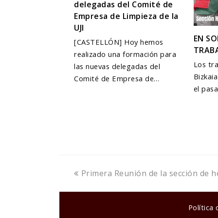
delegadas del Comité de
Empresa de Limpieza de la
UJI
EN SO
[CASTELLÓN] Hoy hemos
TRABA
realizado una formación para
Los tr
las nuevas delegadas del
Bizkaia
Comité de Empresa de…
el pas
previous
Primera Reunión de la sección de h
post:
Política