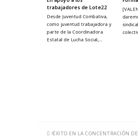
trabajadores de Lote22
[VALEN
Desde Juventud Combativa,
daremo
como juventud trabajadora y
sindica
parte de la Coordinadora
colect
Estatal de Lucha Social,…
previous
!ÉXITO EN LA CONCENTRACIÓN DE