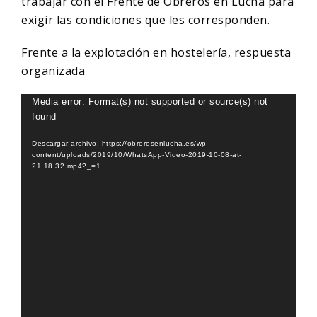
trabajar con el Frente de Obreros en Lucha para
exigir las condiciones que les corresponden.
Frente a la explotación en hostelería, respuesta
organizada
Reproductor
Media error: Format(s) not supported or source(s) not
found
de
vídeo
Descargar archivo: https://obrerosenlucha.es/wp-
content/uploads/2019/10/WhatsApp-Video-2019-10-08-at-
21.18.32.mp4?_=1