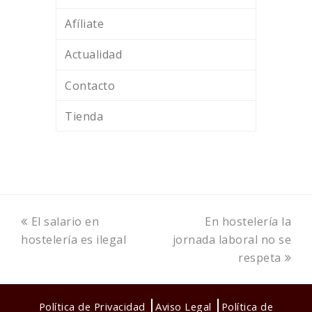
Afíliate
Actualidad
Contacto
Tienda
previous
next
El salario en
En hostelería la
post:
post:
hostelería es ilegal
jornada laboral no se
respeta
Política de Privacidad
Aviso Legal
Política de