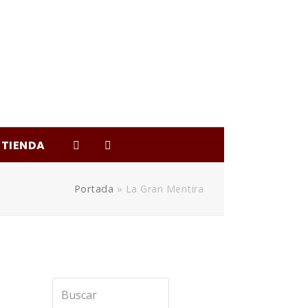
TIENDA
Portada
»
La Gran Mentira
Buscar
Enviar