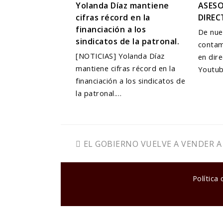
Yolanda Díaz mantiene
ASESO
cifras récord en la
DIRE
financiación a los
De nue
sindicatos de la patronal.
contam
[NOTICIAS] Yolanda Díaz
en dir
mantiene cifras récord en la
Youtu
financiación a los sindicatos de
la patronal.…
previous
EL GOBIERNO VUELVE A VENDER A
post:
Política