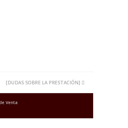
next
[DUDAS SOBRE LA PRESTACIÓN]
post:
 de Venta