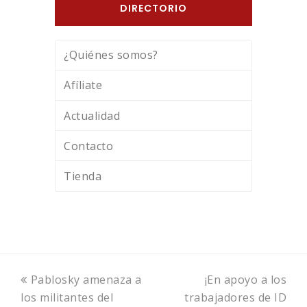
DIRECTORIO
¿Quiénes somos?
Afíliate
Actualidad
Contacto
Tienda
previous
next
Pablosky amenaza a
¡En apoyo a los
post:
post:
los militantes del
trabajadores de ID